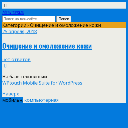
Zdravtrava.ru
Категории ›
Очищение и омоложение кожи
25 апреля, 2018
Очищение и омоложение кожи
нет ответов
На базе технологии
WPtouch Mobile Suite for WordPress
Наверх
мобильн.
компьютерная