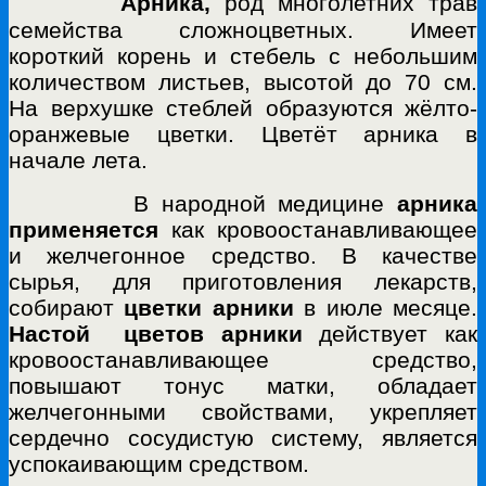
Арника,
род многолетних трав
семейства сложноцветных. Имеет
короткий корень и стебель с небольшим
количеством листьев, высотой до 70 см.
На верхушке стеблей образуются жёлто-
оранжевые цветки. Цветёт арника в
начале лета.
В народной медицине
арника
применяется
как кровоостанавливающее
и желчегонное средство. В качестве
сырья, для приготовления лекарств,
собирают
цветки арники
в июле месяце.
Настой цветов арники
действует как
кровоостанавливающее средство,
повышают тонус матки, обладает
желчегонными свойствами, укрепляет
сердечно сосудистую систему, является
успокаивающим средством.