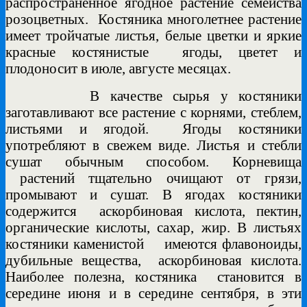
распространенное ягодное растение семейства
розоцветных. Костяника многолетнее растение
имеет тройчатые листья, белые цветки и яркие
красные костянистые ягоды, цветет и
плодоносит в июле, августе месяцах.
В качестве сырья у костяники
заготавливают все растение с корнями, стеблем,
листьями и ягодой. Ягоды костяники
употребляют в свежем виде. Листья и стебли
сушат обычным способом. Корневища
растений тщательно очищают от грязи,
промывают и сушат. В ягодах костяники
содержится аскорбиновая кислота, пектин,
органические кислоты, сахар, жир. В листьях
костяники каменистой имеются флавоноиды,
дубильные вещества,
аскорбиновая кислота.
Наиболее полезна, костяника становится в
середине июня и в середине сентября, в эти