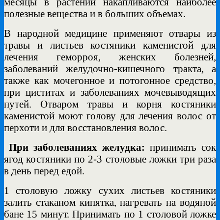
месяцы в растении накапливаются наиболее
полезные вещества и в больших объемах.
В народной медицине применяют отвары из
травы и листьев костяники каменистой для
лечения геморроя, женских болезней,
заболеваний желудочно-кишечного тракта, а
также как мочегонное и потогонное средство,
при циститах и заболеваниях мочевыводящих
путей. Отваром травы и корня костяники
каменистой моют голову для лечения волос от
перхоти и для восстановления волос.
При заболеваниях желудка:
принимать сок
ягод костяники по 2-3 столовые ложки три раза
в день перед едой.
1 столовую ложку сухих листьев костяники
залить стаканом кипятка, нагревать на водяной
бане 15 минут. Принимать по 1 столовой ложке