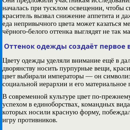
началась при тусклом освещении, чтобы с
краситель вызвал снижение аппетита и да
еда непривычного цвета может казаться м
чёрного‑белого оттенка
выглядят
не так м
Оттенок одежды создаёт первое 
Цвету одежды уделяли внимание ещё в д
дворянству носить пурпурные вещи, краси
цвет
выбирали
императоры — он символизи
социальной иерархии и его материальное
В современной культуре цвет по‑прежнем
успехом в единоборствах, командных вид
которых носили красную форму,
побежда
игру противников.