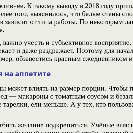
тивнее. К такому выводу в 2018 году
приш
олее того, выяснилось, что белые стены сп
 зависит от типа работы. По некоторым д
е.
 важно учесть и субъективное восприятие. 
екает и даже раздражает. Поэтому для нач
ер, обзавестись красным ежедневником ил
я на аппетите
ы может влиять на размер порции. Чтобы п
д — макароны с томатным соусом и безал
тарелки, ели меньше. А у тех, кто пользо
бить желание подкрепиться. Учёные выясн
 необычный ужин: синий стейк, красный г