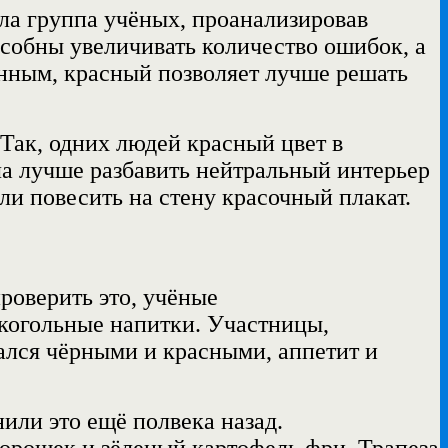
ла
группа учёных, проанализировав
особны увеличивать количество ошибок, а
анным, красный
позволяет
лучше решать
Так, одних людей красный цвет в
ала лучше разбавить нейтральный интерьер
и повесить на стену красочный плакат.
роверить это, учёные
когольные напитки. Участницы,
вался чёрными и красными, аппетит и
или это ещё полвека назад.
орошек и зёленый картофель фри. Трапеза