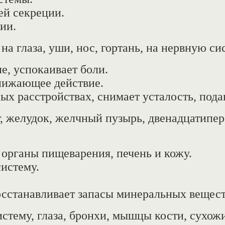
ей секреции.
ии.
на глаза, уши, нос, гортань, на нервную с
, успокаивает боли.
нижающее действие.
ых расстройствах, снимает усталость, пода
зг, желудок, желчный пузырь, двенадцатип
органы пищеварения, печень и кожу.
истему.
осстанавливает запасы минеральных вещест
стему, глаза, бронхи, мышцы кости, сухож