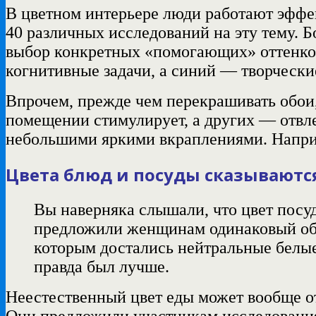
В цветном интерьере люди работают эффек
40 различных исследований на эту тему. Б
выбор конкретных «помогающих» оттенков
когнитивные задачи, а синий — творчески
Впрочем, прежде чем перекрашивать обои,
помещении
стимулирует
, а других — отвл
небольшими яркими вкраплениями. Наприм
Цвета блюд и посуды сказываютс
Вы наверняка слышали, что цвет посуд
предложили
женщинам одинаковый обе
которым достались нейтральные белые 
правда был лучше.
Неестественный цвет еды может вообще от
Они
предложили
участникам исследования