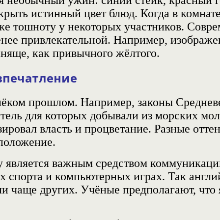
крыть истинный цвет блюд. Когда в комнат
же тошноту у некоторых участников. Совр
енее привлекательной. Например, изображен
аняще, как привычного жёлтого.
впечатление
алёком прошлом. Например, законы Средне
тель для которых добывали из морских мо
ровал власть и процветание. Разные оттен
 положение.
у является важным средством коммуникац
ах спорта и компьютерных играх. Так англ
ли
чаще других. Учёные предполагают, что 