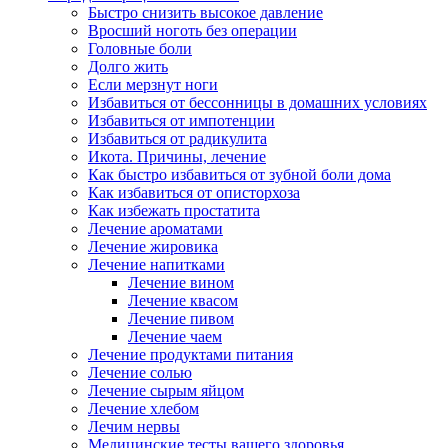
Быстро снизить высокое давление
Вросший ноготь без операции
Головные боли
Долго жить
Если мерзнут ноги
Избавиться от бессонницы в домашних условиях
Избавиться от импотенции
Избавиться от радикулита
Икота. Причины, лечение
Как быстро избавиться от зубной боли дома
Как избавиться от описторхоза
Как избежать простатита
Лечение ароматами
Лечение жировика
Лечение напитками
Лечение вином
Лечение квасом
Лечение пивом
Лечение чаем
Лечение продуктами питания
Лечение солью
Лечение сырым яйцом
Лечение хлебом
Лечим нервы
Медицинские тесты вашего здоровья