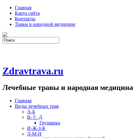
Главная
Карта сайта
Контакты
Травы в народной медицине
Zdravtrava.ru
Лечебные травы и народная медицина
Главная
Виды лечебных трав
А-Б
В- Г- Д
Грушанка
И-Ж-З-К
Л-М-Н