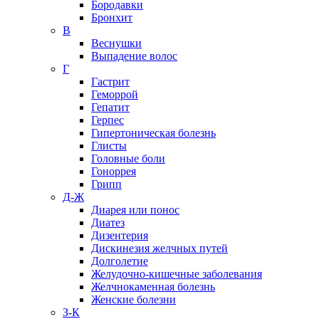
Бородавки
Бронхит
В
Веснушки
Выпадение волос
Г
Гастрит
Геморрой
Гепатит
Герпес
Гипертоническая болезнь
Глисты
Головные боли
Гоноррея
Грипп
Д-Ж
Диарея или понос
Диатез
Дизентерия
Дискинезия желчных путей
Долголетие
Желудочно-кишечные заболевания
Желчнокаменная болезнь
Женские болезни
З-К