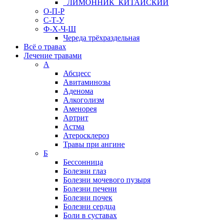
ЛИМОННИК КИТАЙСКИЙ
О-П-Р
С-Т-У
Ф-Х-Ч-Ш
Череда трёхраздельная
Всё о травах
Лечение травами
А
Абсцесс
Авитаминозы
Аденома
Алкоголизм
Аменорея
Артрит
Астма
Атеросклероз
Травы при ангине
Б
Бессонница
Болезни глаз
Болезни мочевого пузыря
Болезни печени
Болезни почек
Болезни сердца
Боли в суставах