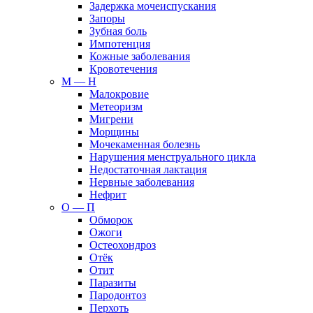
Задержка мочеиспускания
Запоры
Зубная боль
Импотенция
Кожные заболевания
Кровотечения
М — Н
Малокровие
Метеоризм
Мигрени
Морщины
Мочекаменная болезнь
Нарушения менструального цикла
Недостаточная лактация
Нервные заболевания
Нефрит
О — П
Обморок
Ожоги
Остеохондроз
Отёк
Отит
Паразиты
Пародонтоз
Перхоть