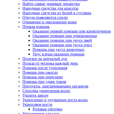
Найти самые дешевые лекарства
Народные средства для красоты
Народные средства от болей в суставах
Откуда появляются сопли
Очищение и омоложение кожи
Первая помощь
Оказание первой помощи при кровотечении
Оказание помощи при отморожении
Оказание помощи при укусе змей
Оказание помощи при укусе пчел
Помощь при укусе животных
Укус клеща оказание помощи
Полезен ли репчатый лук
Польза от чеснока каждый день
Помощь после утопления
Помощь при ожогах
Помощь при перегреве
Помощь при ударе током
Продукты, ощелачивающие организм
Способы укрепления волос
Удалить занозу
Укрепление и улучшение роста волос
Укрепляем ногти
Розовые пяточки
Упражнения для глаз