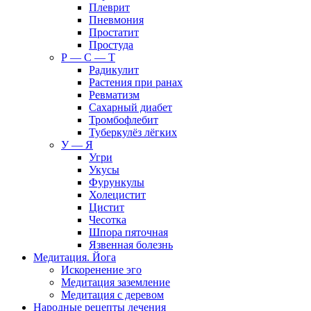
Плеврит
Пневмония
Простатит
Простуда
Р — С — Т
Радикулит
Растения при ранах
Ревматизм
Сахарный диабет
Тромбофлебит
Туберкулёз лёгких
У — Я
Угри
Укусы
Фурункулы
Холецистит
Цистит
Чесотка
Шпора пяточная
Язвенная болезнь
Медитация. Йога
Искоренение эго
Медитация заземление
Медитация с деревом
Народные рецепты лечения