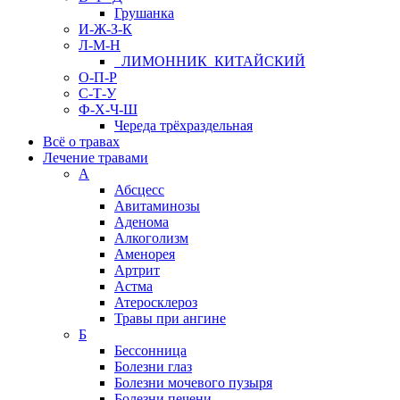
Грушанка
И-Ж-З-К
Л-М-Н
ЛИМОННИК КИТАЙСКИЙ
О-П-Р
С-Т-У
Ф-Х-Ч-Ш
Череда трёхраздельная
Всё о травах
Лечение травами
А
Абсцесс
Авитаминозы
Аденома
Алкоголизм
Аменорея
Артрит
Астма
Атеросклероз
Травы при ангине
Б
Бессонница
Болезни глаз
Болезни мочевого пузыря
Болезни печени