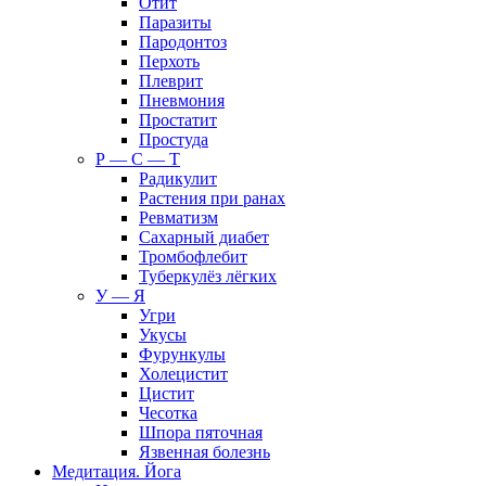
Отит
Паразиты
Пародонтоз
Перхоть
Плеврит
Пневмония
Простатит
Простуда
Р — С — Т
Радикулит
Растения при ранах
Ревматизм
Сахарный диабет
Тромбофлебит
Туберкулёз лёгких
У — Я
Угри
Укусы
Фурункулы
Холецистит
Цистит
Чесотка
Шпора пяточная
Язвенная болезнь
Медитация. Йога