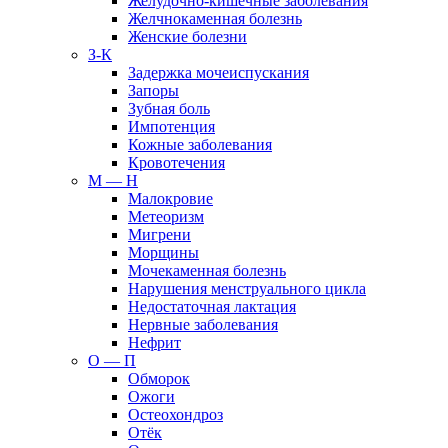
Желудочно-кишечные заболевания
Желчнокаменная болезнь
Женские болезни
З-К
Задержка мочеиспускания
Запоры
Зубная боль
Импотенция
Кожные заболевания
Кровотечения
М — Н
Малокровие
Метеоризм
Мигрени
Морщины
Мочекаменная болезнь
Нарушения менструального цикла
Недостаточная лактация
Нервные заболевания
Нефрит
О — П
Обморок
Ожоги
Остеохондроз
Отёк