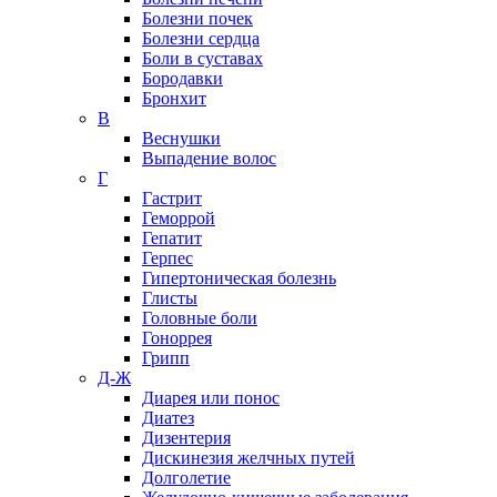
Болезни почек
Болезни сердца
Боли в суставах
Бородавки
Бронхит
В
Веснушки
Выпадение волос
Г
Гастрит
Геморрой
Гепатит
Герпес
Гипертоническая болезнь
Глисты
Головные боли
Гоноррея
Грипп
Д-Ж
Диарея или понос
Диатез
Дизентерия
Дискинезия желчных путей
Долголетие