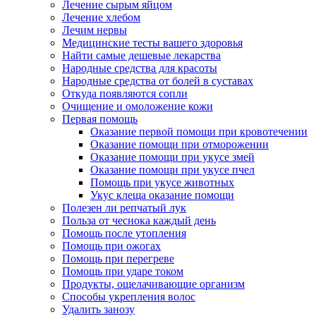
Лечение сырым яйцом
Лечение хлебом
Лечим нервы
Медицинские тесты вашего здоровья
Найти самые дешевые лекарства
Народные средства для красоты
Народные средства от болей в суставах
Откуда появляются сопли
Очищение и омоложение кожи
Первая помощь
Оказание первой помощи при кровотечении
Оказание помощи при отморожении
Оказание помощи при укусе змей
Оказание помощи при укусе пчел
Помощь при укусе животных
Укус клеща оказание помощи
Полезен ли репчатый лук
Польза от чеснока каждый день
Помощь после утопления
Помощь при ожогах
Помощь при перегреве
Помощь при ударе током
Продукты, ощелачивающие организм
Способы укрепления волос
Удалить занозу