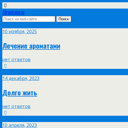
Zdravtrava.ru
Ноя
10
10 ноября, 2025
Лечение ароматами
нет ответов
Дек
14
14 декабря, 2023
Долго жить
нет ответов
Апр
10
10 апреля, 2023