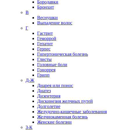
Бородавки
Бронхит
В
Веснушки
Выпадение волос
Г
Гастрит
Геморрой
Гепатит
Герпес
Гипертоническая болезнь
Глисты
Головные боли
Гоноррея
Грипп
Д-Ж
Диарея или понос
Диатез
Дизентерия
Дискинезия желчных путей
Долголетие
Желудочно-кишечные заболевания
Желчнокаменная болезнь
Женские болезни
З-К