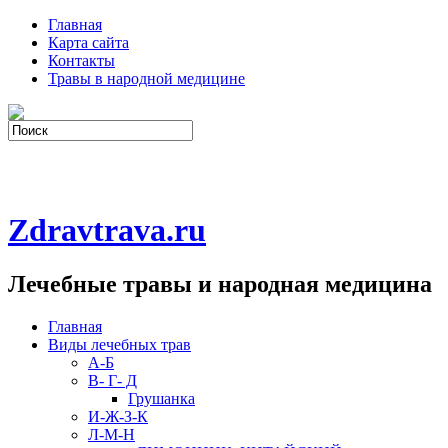
Главная
Карта сайта
Контакты
Травы в народной медицине
Zdravtrava.ru
Лечебные травы и народная медицина
Главная
Виды лечебных трав
А-Б
В- Г- Д
Грушанка
И-Ж-З-К
Л-М-Н