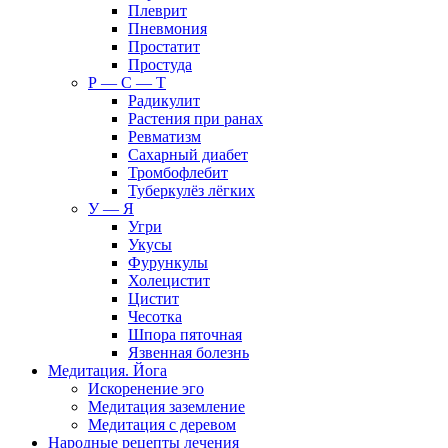
Плеврит
Пневмония
Простатит
Простуда
Р — С — Т
Радикулит
Растения при ранах
Ревматизм
Сахарный диабет
Тромбофлебит
Туберкулёз лёгких
У — Я
Угри
Укусы
Фурункулы
Холецистит
Цистит
Чесотка
Шпора пяточная
Язвенная болезнь
Медитация. Йога
Искоренение эго
Медитация заземление
Медитация с деревом
Народные рецепты лечения