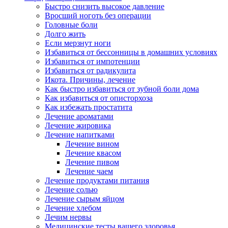
Быстро снизить высокое давление
Вросший ноготь без операции
Головные боли
Долго жить
Если мерзнут ноги
Избавиться от бессонницы в домашних условиях
Избавиться от импотенции
Избавиться от радикулита
Икота. Причины, лечение
Как быстро избавиться от зубной боли дома
Как избавиться от описторхоза
Как избежать простатита
Лечение ароматами
Лечение жировика
Лечение напитками
Лечение вином
Лечение квасом
Лечение пивом
Лечение чаем
Лечение продуктами питания
Лечение солью
Лечение сырым яйцом
Лечение хлебом
Лечим нервы
Медицинские тесты вашего здоровья