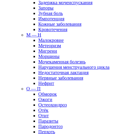
Задержка мочеиспускания
Запоры
Зубная боль
Импотенция
Кожные заболевания
Кровотечения
М — Н
Малокровие
Метеоризм
Мигрени
Морщины
Мочекаменная болезнь
Нарушения менструального цикла
Недостаточная лактация
Нервные заболевания
Нефрит
О — П
Обморок
Ожоги
Остеохондроз
Отёк
Отит
Паразиты
Пародонтоз
Перхоть