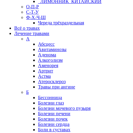
ЛИМОННИК КИТАЙСКИЙ
О-П-Р
С-Т-У
Ф-Х-Ч-Ш
Череда трёхраздельная
Всё о травах
Лечение травами
А
Абсцесс
Авитаминозы
Аденома
Алкоголизм
Аменорея
Артрит
Астма
Атеросклероз
Травы при ангине
Б
Бессонница
Болезни глаз
Болезни мочевого пузыря
Болезни печени
Болезни почек
Болезни сердца
Боли в суставах