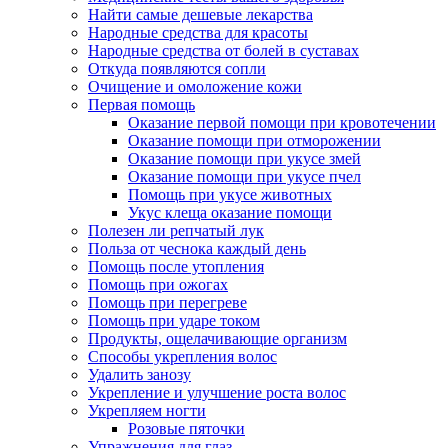
Найти самые дешевые лекарства
Народные средства для красоты
Народные средства от болей в суставах
Откуда появляются сопли
Очищение и омоложение кожи
Первая помощь
Оказание первой помощи при кровотечении
Оказание помощи при отморожении
Оказание помощи при укусе змей
Оказание помощи при укусе пчел
Помощь при укусе животных
Укус клеща оказание помощи
Полезен ли репчатый лук
Польза от чеснока каждый день
Помощь после утопления
Помощь при ожогах
Помощь при перегреве
Помощь при ударе током
Продукты, ощелачивающие организм
Способы укрепления волос
Удалить занозу
Укрепление и улучшение роста волос
Укрепляем ногти
Розовые пяточки
Упражнения для глаз