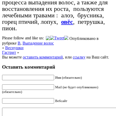
процесса выпадения волос, а также для
восстановления их роста,
пользуются
лечебными травами :
алоэ,
брусника,
горец птичий, лопух,
овёс
,
петрушка,
пион.
Please follow and like us:
Опубликовано в
рубрике
В
,
Выпадение волос
«
Веснушки
Гастрит
»
Вы можете
оставить комментарий
, или
ссылку
на Ваш сайт.
Оставить комментарий
Имя (обязательно)
Mail (не будет опубликовано)
(обязательно)
Вебсайт