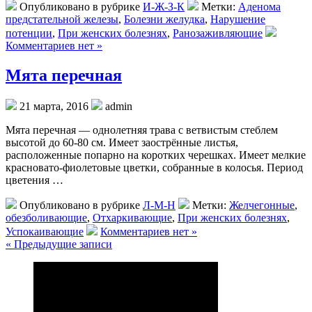
Опубликовано в рубрике
И-Ж-З-К
Метки:
Аденома
предстательной железы
,
Болезни желудка
,
Нарушение
потенции
,
При женских болезнях
,
Ранозаживляющие
Комментариев нет »
Мята перечная
21 марта, 2016
admin
Мята перечная — однолетняя трава с ветвистым стеблем
высотой до 60-80 см. Имеет заострённые листья,
расположенные попарно на коротких черешках. Имеет мелкие
красновато-фиолетовые цветки, собранные в колосья. Период
цветения …
Опубликовано в рубрике
Л-М-Н
Метки:
Желчегонные
,
обезболивающие
,
Отхаркивающие
,
При женских болезнях
,
Успокаивающие
Комментариев нет »
« Предыдущие записи