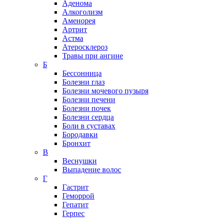
Аденома
Алкоголизм
Аменорея
Артрит
Астма
Атеросклероз
Травы при ангине
Б
Бессонница
Болезни глаз
Болезни мочевого пузыря
Болезни печени
Болезни почек
Болезни сердца
Боли в суставах
Бородавки
Бронхит
В
Веснушки
Выпадение волос
Г
Гастрит
Геморрой
Гепатит
Герпес