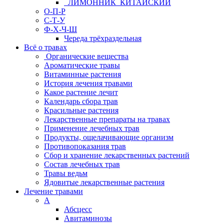
ЛИМОННИК КИТАЙСКИЙ
О-П-Р
С-Т-У
Ф-Х-Ч-Ш
Череда трёхраздельная
Всё о травах
Органические вещества
Ароматические травы
Витаминные растения
История лечения травами
Какое растение лечит
Календарь сбора трав
Красильные растения
Лекарственные препараты на травах
Применение лечебных трав
Продукты, ощелачивающие организм
Противопоказания трав
Сбор и хранение лекарственных растений
Состав лечебных трав
Травы ведьм
Ядовитые лекарственные растения
Лечение травами
А
Абсцесс
Авитаминозы