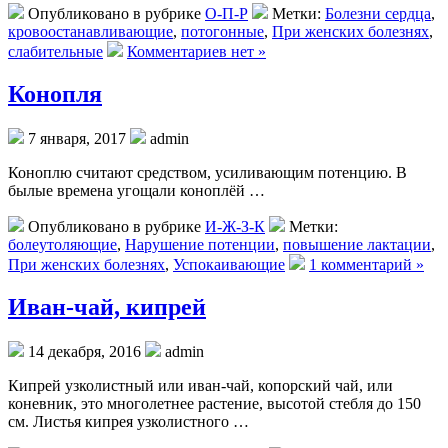
Опубликовано в рубрике
О-П-Р
Метки:
Болезни сердца
,
кровоостанавливающие
,
потогонные
,
При женских болезнях
,
слабительные
Комментариев нет »
Конопля
7 января, 2017
admin
Коноплю считают средством, усиливающим потенцию. В
былые времена угощали коноплёй …
Опубликовано в рубрике
И-Ж-З-К
Метки:
болеутоляющие
,
Нарушение потенции
,
повышение лактации
,
При женских болезнях
,
Успокаивающие
1 комментарий »
Иван-чай, кипрей
14 декабря, 2016
admin
Кипрей узколистный или иван-чай, копорский чай, или
коневник, это многолетнее растение, высотой стебля до 150
см. Листья кипрея узколистного …