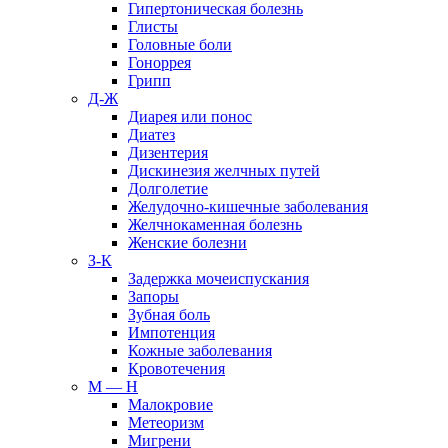
Гипертоническая болезнь
Глисты
Головные боли
Гоноррея
Грипп
Д-Ж
Диарея или понос
Диатез
Дизентерия
Дискинезия желчных путей
Долголетие
Желудочно-кишечные заболевания
Желчнокаменная болезнь
Женские болезни
З-К
Задержка мочеиспускания
Запоры
Зубная боль
Импотенция
Кожные заболевания
Кровотечения
М — Н
Малокровие
Метеоризм
Мигрени