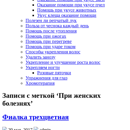
Оказание помощи при укусе пчел
Помощь при укусе животных
Укус клеща оказание помощи
Полезен ли репчатый лук
Польза от чеснока каждый день
Помощь после утопления
Помощь при ожогах
Помощь при перегреве
Помощь при ударе током
Способы укрепления волос
Удалить занозу
Укрепление и улучшение роста волос
Укрепляем ногти
Розовые пяточки
Упражнения для глаз
Хромотерапия
Записи с меткой ‘При женских
болезнях’
Фиалка трехцветная
29 мая, 2017
admin