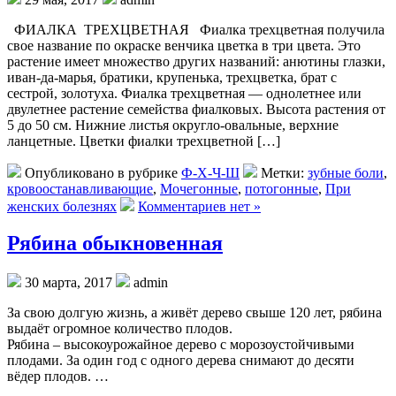
ФИАЛКА ТРЕХЦВЕТНАЯ Фиалка трехцветная получила
свое название по окраске венчика цветка в три цвета. Это
растение имеет множество других названий: анютины глазки,
иван-да-марья, братики, крупенька, трехцветка, брат с
сестрой, золотуха. Фиалка трехцветная — однолетнее или
двулетнее растение семейства фиалковых. Высота растения от
5 до 50 см. Нижние листья округло-овальные, верхние
ланцетные. Цветки фиалки трехцветной […]
Опубликовано в рубрике
Ф-Х-Ч-Ш
Метки:
зубные боли
,
кровоостанавливающие
,
Мочегонные
,
потогонные
,
При
женских болезнях
Комментариев нет »
Рябина обыкновенная
30 марта, 2017
admin
За свою долгую жизнь, а живёт дерево свыше 120 лет, рябина
выдаёт огромное количество плодов.
Рябина – высокоурожайное дерево с морозоустойчивыми
плодами. За один год с одного дерева снимают до десяти
вёдер плодов. …