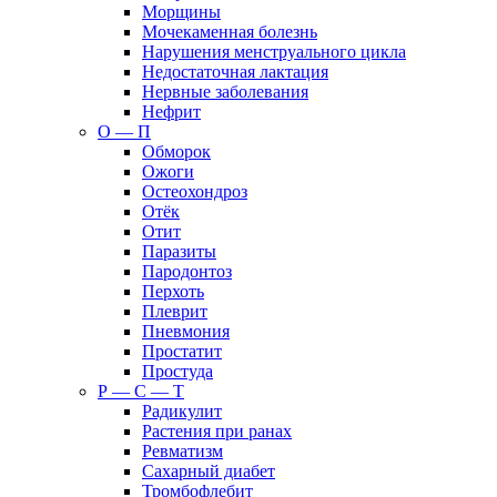
Морщины
Мочекаменная болезнь
Нарушения менструального цикла
Недостаточная лактация
Нервные заболевания
Нефрит
О — П
Обморок
Ожоги
Остеохондроз
Отёк
Отит
Паразиты
Пародонтоз
Перхоть
Плеврит
Пневмония
Простатит
Простуда
Р — С — Т
Радикулит
Растения при ранах
Ревматизм
Сахарный диабет
Тромбофлебит