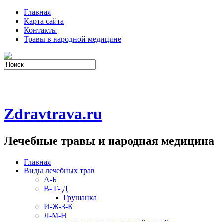
Главная
Карта сайта
Контакты
Травы в народной медицине
Zdravtrava.ru
Лечебные травы и народная медицина
Главная
Виды лечебных трав
А-Б
В- Г- Д
Грушанка
И-Ж-З-К
Л-М-Н