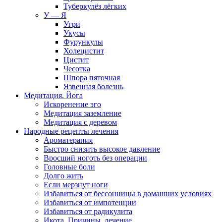
Туберкулёз лёгких
У — Я
Угри
Укусы
Фурункулы
Холецистит
Цистит
Чесотка
Шпора пяточная
Язвенная болезнь
Медитация. Йога
Искоренение эго
Медитация заземление
Медитация с деревом
Народные рецепты лечения
Ароматерапия
Быстро снизить высокое давление
Вросший ноготь без операции
Головные боли
Долго жить
Если мерзнут ноги
Избавиться от бессонницы в домашних условиях
Избавиться от импотенции
Избавиться от радикулита
Икота. Причины, лечение