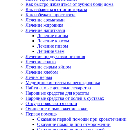
Как быстро избавиться от зубной боли дома
Как избавиться от описторхоза
Как избежать простатита
Лечение ароматами
Лечение жировика
Лечение напитками
Лечение вином
Лечение квасом
Лечение пивом
Лечение чаем
Лечение продуктами питания
Лечение солью
Лечение сырым яйцом
Лечение хлебом
Лечим нервы
Медицинские тесты вашего здоровья
Найти самые дешевые лекарства
Народные средства для красоты
Народные средства от болей в суставах
Откуда появляются сопли
Очищение и омоложение кожи
Первая помощь
Оказание первой помощи при кровотечении
Оказание помощи при отморожении
Оказание помощи при укусе змей